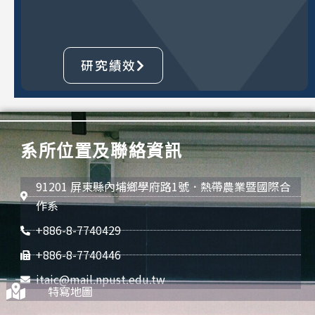
研究績效
系所位置及聯絡資訊
91201 屏東縣內埔鄉學府路1號．熱帶農業暨國際合
作系
+886-8-7740429
+886-8-7740446
itaic@mail.npust.edu.tw
特寫地圖