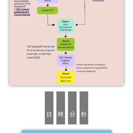
日
時
分
秒