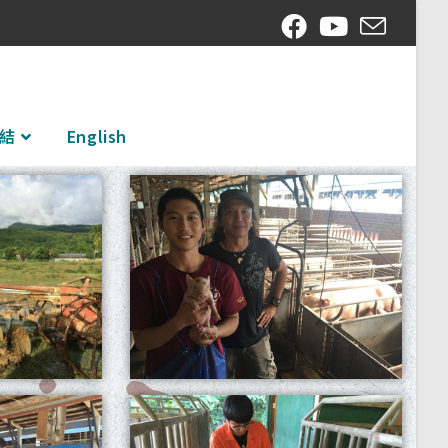
結
English