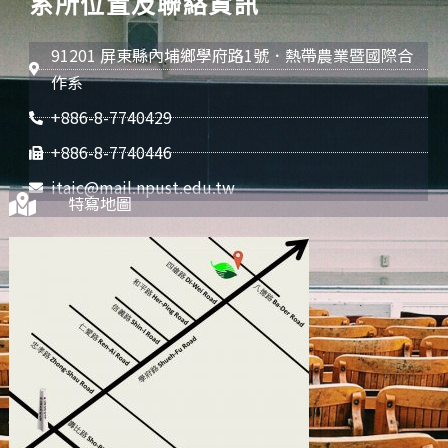
系所位置及聯絡資訊
91201 屏東縣內埔鄉學府路1號．熱帶農業暨國際合
作系
+886-8-7740429
+886-8-7740446
itaic@mail.npust.edu.tw
特寫地圖