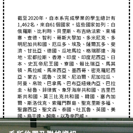
截至2020年，自本系完成學業的學生總計有
1,462名，來自61個國家。這些國家如列：白
俄羅斯、比利時、貝里斯、布吉納法索、柬埔
寨、查德、智利、哥斯大黎加、多米尼克、多
明尼加共和國、厄瓜多、埃及、薩爾瓦多、斐
濟、甘比亞、德國、瓜地馬拉、格瑞那達、海
地、宏都拉斯、香港、印度、印度尼西亞、日
本、史瓦帝尼王國、
寮國、賴比瑞亞、馬其
頓、馬拉威、馬來西亞、墨西哥、密克羅尼西
亞、蒙古、諾魯、汶萊、尼泊爾、尼加拉瓜、
阿曼、帛琉、巴拿馬、巴布亞紐幾內亞、巴拉
圭、秘魯、菲律賓、象牙海岸共和國、吉里巴
斯共和國、莫三比克共和國、韓國、塞內加
爾、斯洛伐克、索羅門群島、聖克里斯多福、
聖露西亞、聖文森、泰國、吐瓦魯、英國、美
國、烏干達、越南，以及辛巴威。