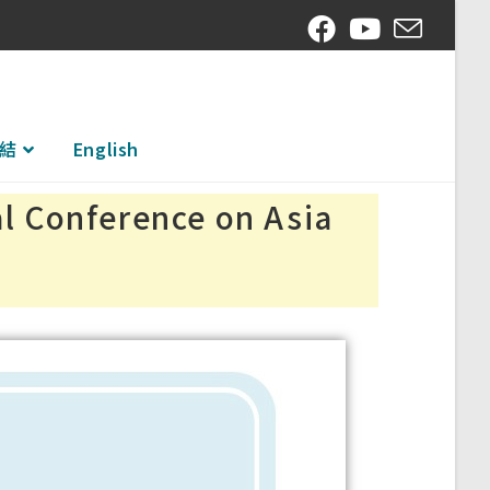
結
English
nference on Asia