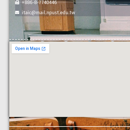
+886-8-7740446
itaic@mail.npust.edu.tw