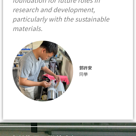
foundation for future roles in
research and development,
particularly with the sustainable
materials.
郭許安
同學