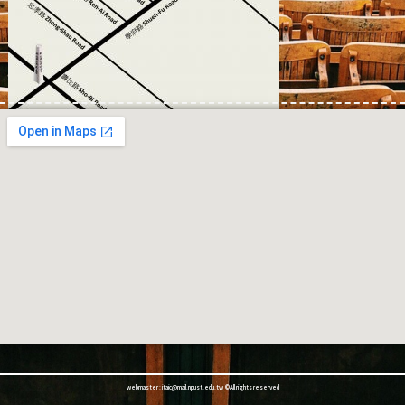
webmaster : itaic@mail.npust.edu.tw ©All rights reserved