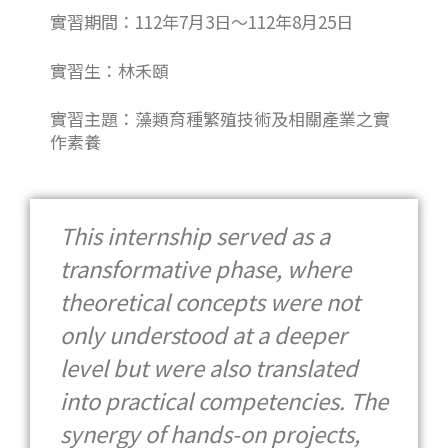
實習期間：112年7月3日～112年8月25日
實習生：林禾頤
實習主題：藻類育種繁殖技術及相關產業之實
作素養
This internship served as a
transformative phase, where
theoretical concepts were not
only understood at a deeper
level but were also translated
into practical competencies. The
synergy of hands-on projects,