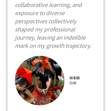
collaborative learning, and
exposure to diverse
perspectives collectively
shaped my professional
journey, leaving an indelible
mark on my growth trajectory.
林禾頤
同學