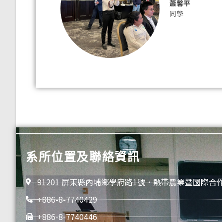
蕭馨平
同學
系所位置及聯絡資訊
91201 屏東縣內埔鄉學府路1號．熱帶農業暨國際合
+886-8-7740429
+886-8-7740446