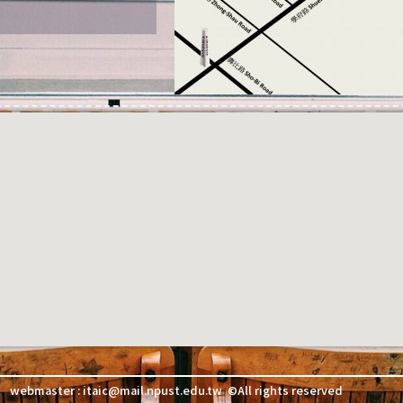
webmaster : itaic@mail.npust.edu.tw ©All rights reserved