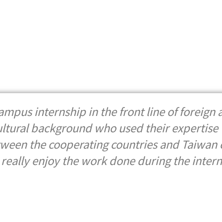
-campus internship in the front line of foreig
ltural background who used their expertise t
ween the cooperating countries and Taiwan cl
 really enjoy the work done during the intern