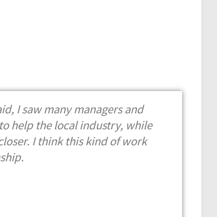
n aid, I saw many managers and
o help the local industry, while
oser. I think this kind of work
ship.