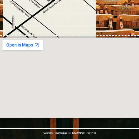
webmaster : itaic@mail.npust.edu.tw ©All rights reserved