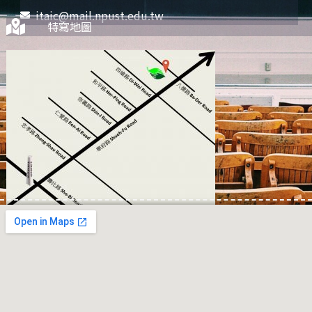
itaic@mail.npust.edu.tw
特寫地圖