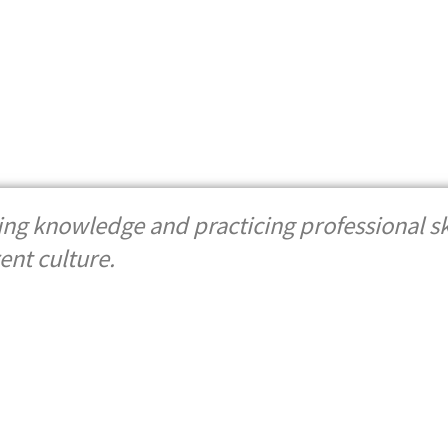
ing knowledge and practicing professional skil
ent culture.