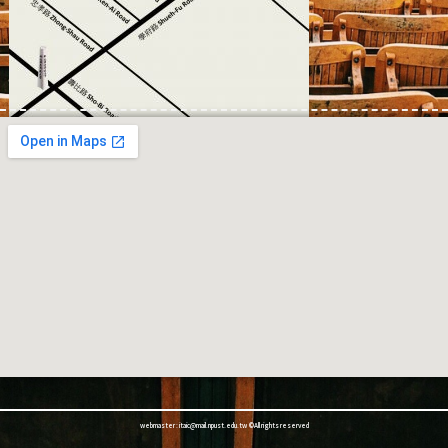
webmaster : itaic@mail.npust.edu.tw ©All rights reserved