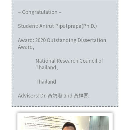
– Congratulation –
Student:
Anirut Pipatprapa
(Ph.D.)
Award:
2020 Outstanding Dissertation
Award
,
National Research Council of
Thailand,
Thailand
Advisers: Dr. 黃靖淑 and 黃祥熙