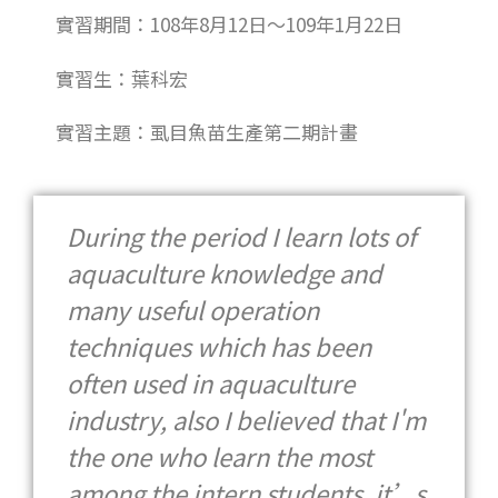
實習期間：108年8月12日～109年1月22日
實習生：葉科宏
實習主題：虱目魚苗生產第二期計畫
During the period I learn lots of
aquaculture knowledge and
many useful operation
techniques which has been
often used in aquaculture
industry, also I believed that I'm
the one who learn the most
among the intern students, it’s