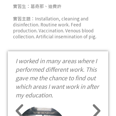
實習生：葛奇那、迪費許
實習主題：Installation, cleaning and
disinfection. Routine work. Feed
production. Vaccination. Venous blood
collection. Artificial insemination of pig.
s
I worked in many areas where I
performed different work. This
v
gave me the chance to find out
t
which areas I want work in after
my education.
p