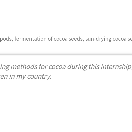
s, fermentation of cocoa seeds, sun-drying cocoa see
ing methods for cocoa during this internship,
en in my country.