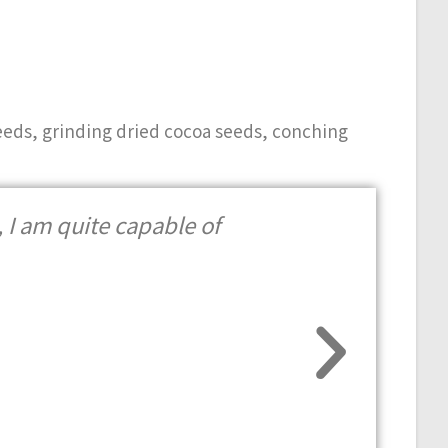
ds, grinding dried cocoa seeds, conching
 I am quite capable of
I have 