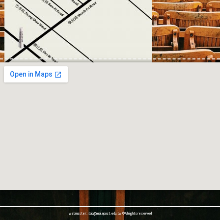
webmaster : itaic@mail.npust.edu.tw ©All rights reserved