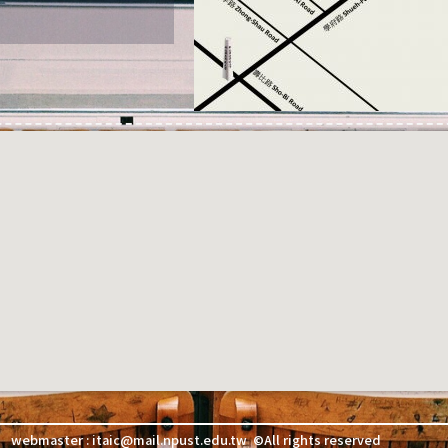
webmaster : itaic@mail.npust.edu.tw ©All rights reserved