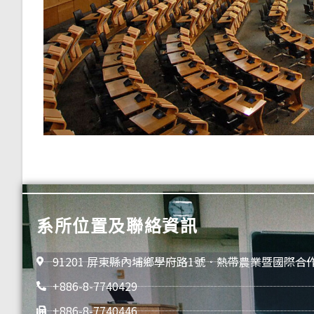
系所位置及聯絡資訊
91201 屏東縣內埔鄉學府路1號．熱帶農業暨國際合
+886-8-7740429
+886-8-7740446